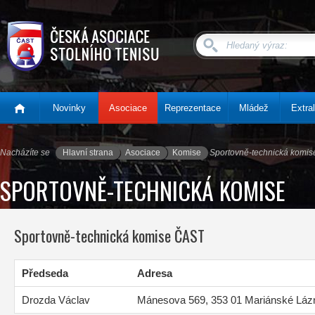
.
Novinky
Asociace
Reprezentace
Mládež
Extral
Nacházíte se
Hlavní strana
Asociace
Komise
Sportovně-technická komis
SPORTOVNĚ-TECHNICKÁ KOMISE
Sportovně-technická komise ČAST
Předseda
Adresa
Drozda Václav
Mánesova 569, 353 01 Mariánské Láz