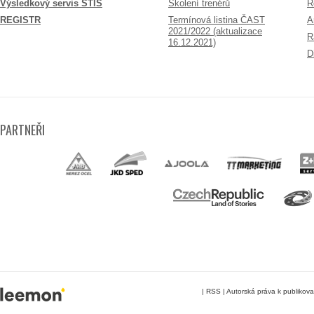
Výsledkový servis STIS
Školení trenérů
R
REGISTR
Termínová listina ČAST
A
2021/2022 (aktualizace
R
16.12.2021)
D
PARTNEŘI
|
RSS
|
Autorská práva k publikov