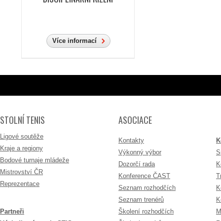
Více informací
STOLNÍ TENIS
ASOCIACE
Ligové soutěže
Kontakty
K
Kraje a regiony
Výkonný výbor
S
Bodové turnaje mládeže
Dozorčí rada
K
Mistrovství ČR
Konference ČAST
T
Reprezentace
Seznam rozhodčích
K
Seznam trenérů
K
Partneři
Školení rozhodčích
M