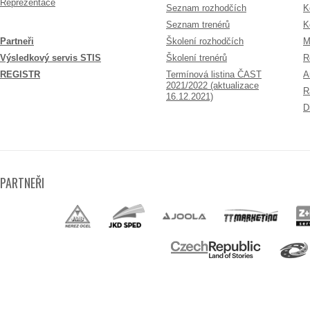
Reprezentace
Seznam rozhodčích
K
Seznam trenérů
K
Partneři
Školení rozhodčích
M
Výsledkový servis STIS
Školení trenérů
R
REGISTR
Termínová listina ČAST
A
2021/2022 (aktualizace
R
16.12.2021)
D
PARTNEŘI