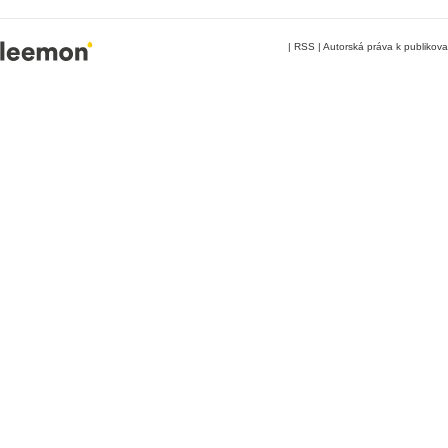
|
RSS
|
Autorská práva k publikov