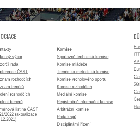
SOCIACE
DŮ
Eur
ntakty
Komise
IT
konný výbor
Sportovně-technická komise
AP
zorčí rada
Komise mládeže
Eur
nference ČAST
Trenérsko-metodická komise
Cz
znam rozhodčích
Komise vrcholového sportu
56t
znam trenérů
Komise rozhodčích
Cze
olení rozhodčích
Mediální komise
Čes
olení trenérů
Registračně-informační komise
Fla
rmínová listina ČAST
Arbitrážní komise
21/2022 (aktualizace
Rada krajů
.12.2021)
Disciplinární řízení