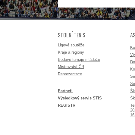
STOLNÍ TENIS
A
Ligové soutěže
Ko
Kraje a regiony
Vý
Bodové turnaje mládeže
Do
Mistrovství ČR
Ko
Reprezentace
Se
Se
Partneři
Šk
Výsledkový servis STIS
Šk
REGISTR
Te
20
16