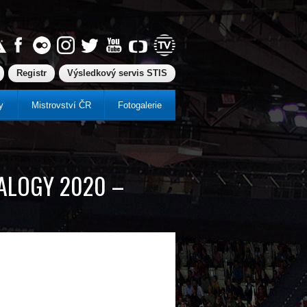
Registr
Výsledkový servis STIS
y
Mistrovství ČR
Fotogalerie
IALOGY 2020 –