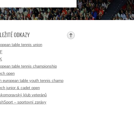
LEŽITÉ ODKAZY
opean table tennis union
TF
K
opean table tennis championship
ech open
h european table youth tennis champ
ch junior & cadet open
komoravský klub veteránů
shSport – sportovní zprávy