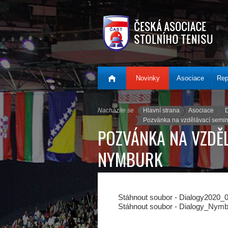
.
Novinky
Asociace
Rep
Nacházíte se
Hlavní strana
Asociace
Pozvánka na vzdělávací semin
POZVÁNKA NA VZDĚL
NYMBURK
Stáhnout soubor - Dialogy2020
Stáhnout soubor - Dialogy_Nymb