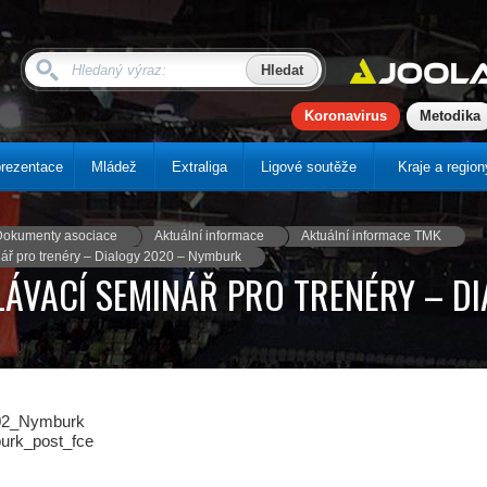
Koronavirus
Metodika
rezentace
Mládež
Extraliga
Ligové soutěže
Kraje a region
Dokumenty asociace
Aktuální informace
Aktuální informace TMK
ář pro trenéry – Dialogy 2020 – Nymburk
ÁVACÍ SEMINÁŘ PRO TRENÉRY – D
_02_Nymburk
urk_post_fce