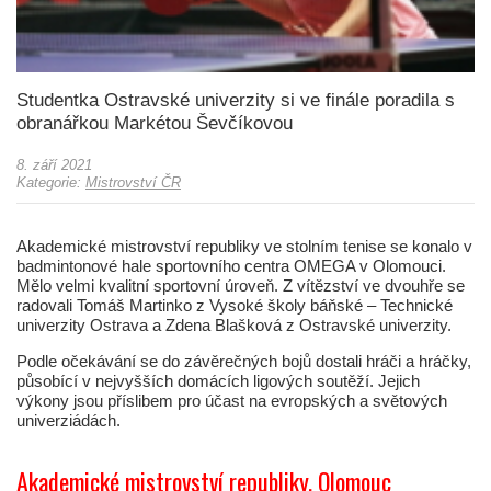
Studentka Ostravské univerzity si ve finále poradila s
obranářkou Markétou Ševčíkovou
8. září 2021
Kategorie:
Mistrovství ČR
Akademické mistrovství republiky ve stolním tenise se konalo v
badmintonové hale sportovního centra OMEGA v Olomouci.
Mělo velmi kvalitní sportovní úroveň. Z vítězství ve dvouhře se
radovali Tomáš Martinko z Vysoké školy báňské – Technické
univerzity Ostrava a Zdena Blašková z Ostravské univerzity.
Podle očekávání se do závěrečných bojů dostali hráči a hráčky,
působící v nejvyšších domácích ligových soutěží. Jejich
výkony jsou příslibem pro účast na evropských a světových
univerziádách.
Akademické mistrovství republiky, Olomouc