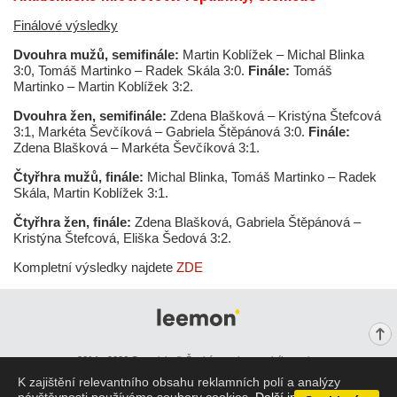
Finálové výsledky
Dvouhra mužů, semifinále:
Martin Koblížek – Michal Blinka
3:0, Tomáš Martinko – Radek Skála 3:0.
Finále:
Tomáš
Martinko – Martin Koblížek 3:2.
Dvouhra žen, semifinále:
Zdena Blašková – Kristýna Štefcová
3:1, Markéta Ševčíková – Gabriela Štěpánová 3:0.
Finále:
Zdena Blašková – Markéta Ševčíková 3:1.
Čtyřhra mužů, finále:
Michal Blinka, Tomáš Martinko – Radek
Skála, Martin Koblížek 3:1.
Čtyřhra žen, finále:
Zdena Blašková, Gabriela Štěpánová –
Kristýna Štefcová, Eliška Šedová 3:2.
Kompletní výsledky najdete
ZDE
2014 - 2026 Copyright © Česká asociace stolního tenisu
K zajištění relevantního obsahu reklamních polí a analýzy
Zobrazit web klasicky