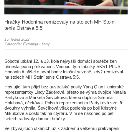
Hráčky Hodonína remizovaly na stolech MH Stolní
tenis Ostrava 5:5
15. ledna 2022
Kategorie:
Extraliga - ženy
Sobotní utkání 12. a 13. kola nejvyšší domácí soutěže žen
přinesla jedno překvapení. Vedoucí tým tabulky SKST PLUS
Hodonín A přišel o první bod v letošní sezoně, když remizoval
na stolech MH Stolní tenis Ostrava 5:5.
Hostující tým přijel bez australské posily Yang Qian i juniorské
reprezentantky Lindy Záděrové, přesto se výhra dvojice Natalia
Partyková a Markéta Ševčíková, kterou doplnila Simona
Holubová, očekával. Polská reprezentantka Partyková své tři
dvouhry vyhrála, Ševčíková však podlehla po boji Kristýně
Mikulcové a došlo tak na čtyřhru. V ní se nakonec po pěti
setech radovaly domácí hráčky.
Ve zbývajících utkáních už k žádnému velkému překvapení