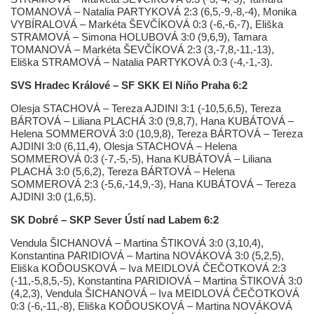
TOMANOVÁ – Natalia PARTYKOVÁ 2:3 (6,5,-9,-8,-4), Monika
VYBÍRALOVÁ – Markéta ŠEVČÍKOVÁ 0:3 (-6,-6,-7), Eliška
STRAMOVÁ – Simona HOLUBOVÁ 3:0 (9,6,9), Tamara
TOMANOVÁ – Markéta ŠEVČÍKOVÁ 2:3 (3,-7,8,-11,-13),
Eliška STRAMOVÁ – Natalia PARTYKOVÁ 0:3 (-4,-1,-3).
SVS Hradec Králové – SF SKK El Niňo Praha 6:2
Olesja STACHOVÁ – Tereza AJDINI 3:1 (-10,5,6,5), Tereza
BÁRTOVÁ – Liliana PLACHÁ 3:0 (9,8,7), Hana KUBÁTOVÁ –
Helena SOMMEROVÁ 3:0 (10,9,8), Tereza BÁRTOVÁ – Tereza
AJDINI 3:0 (6,11,4), Olesja STACHOVÁ – Helena
SOMMEROVÁ 0:3 (-7,-5,-5), Hana KUBÁTOVÁ – Liliana
PLACHÁ 3:0 (5,6,2), Tereza BÁRTOVÁ – Helena
SOMMEROVÁ 2:3 (-5,6,-14,9,-3), Hana KUBÁTOVÁ – Tereza
AJDINI 3:0 (1,6,5).
SK Dobré – SKP Sever Ústí nad Labem 6:2
Vendula ŠICHANOVÁ – Martina ŠTIKOVÁ 3:0 (3,10,4),
Konstantina PARIDIOVÁ – Martina NOVÁKOVÁ 3:0 (5,2,5),
Eliška KOĎOUSKOVÁ – Iva MEIDLOVÁ ČEČOTKOVÁ 2:3
(-11,-5,8,5,-5), Konstantina PARIDIOVÁ – Martina ŠTIKOVÁ 3:0
(4,2,3), Vendula ŠICHANOVÁ – Iva MEIDLOVÁ ČEČOTKOVÁ
0:3 (-6,-11,-8), Eliška KOĎOUSKOVÁ – Martina NOVÁKOVÁ