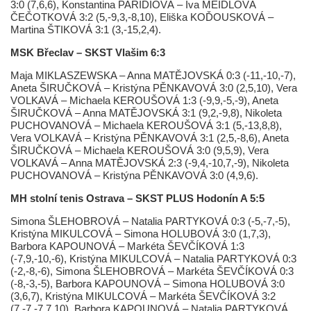
3:0 (7,6,6), Konstantina PARIDIOVÁ – Iva MEIDLOVÁ
ČEČOTKOVÁ 3:2 (5,-9,3,-8,10), Eliška KOĎOUSKOVÁ –
Martina ŠTIKOVÁ 3:1 (3,-15,2,4).
MSK Břeclav – SKST Vlašim 6:3
Maja MIKLASZEWSKA – Anna MATĚJOVSKÁ 0:3 (-11,-10,-7),
Aneta ŠIRUČKOVÁ – Kristýna PĚNKAVOVÁ 3:0 (2,5,10), Vera
VOLKAVÁ – Michaela KEROUŠOVÁ 1:3 (-9,9,-5,-9), Aneta
ŠIRUČKOVÁ – Anna MATĚJOVSKÁ 3:1 (9,2,-9,8), Nikoleta
PUCHOVANOVÁ – Michaela KEROUŠOVÁ 3:1 (5,-13,8,8),
Vera VOLKAVÁ – Kristýna PĚNKAVOVÁ 3:1 (2,5,-8,6), Aneta
ŠIRUČKOVÁ – Michaela KEROUŠOVÁ 3:0 (9,5,9), Vera
VOLKAVÁ – Anna MATĚJOVSKÁ 2:3 (-9,4,-10,7,-9), Nikoleta
PUCHOVANOVÁ – Kristýna PĚNKAVOVÁ 3:0 (4,9,6).
MH stolní tenis Ostrava – SKST PLUS Hodonín A 5:5
Simona ŠLEHOBROVÁ – Natalia PARTYKOVÁ 0:3 (-5,-7,-5),
Kristýna MIKULCOVÁ – Simona HOLUBOVÁ 3:0 (1,7,3),
Barbora KAPOUNOVÁ – Markéta ŠEVČÍKOVÁ 1:3
(-7,9,-10,-6), Kristýna MIKULCOVÁ – Natalia PARTYKOVÁ 0:3
(-2,-8,-6), Simona ŠLEHOBROVÁ – Markéta ŠEVČÍKOVÁ 0:3
(-8,-3,-5), Barbora KAPOUNOVÁ – Simona HOLUBOVÁ 3:0
(3,6,7), Kristýna MIKULCOVÁ – Markéta ŠEVČÍKOVÁ 3:2
(7,-7,-7,7,10), Barbora KAPOUNOVÁ – Natalia PARTYKOVÁ