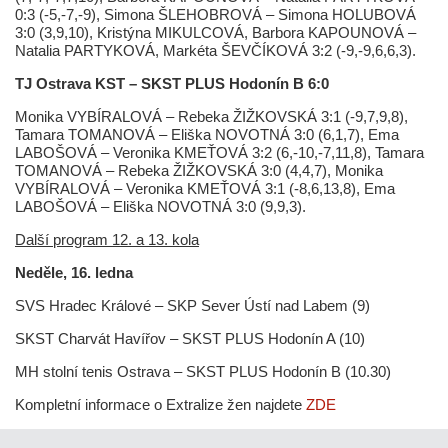
0:3 (-5,-7,-9), Simona ŠLEHOBROVÁ – Simona HOLUBOVÁ
3:0 (3,9,10), Kristýna MIKULCOVÁ, Barbora KAPOUNOVÁ –
Natalia PARTYKOVÁ, Markéta ŠEVČÍKOVÁ 3:2 (-9,-9,6,6,3).
TJ Ostrava KST – SKST PLUS Hodonín B 6:0
Monika VYBÍRALOVÁ – Rebeka ŽIŽKOVSKÁ 3:1 (-9,7,9,8),
Tamara TOMANOVÁ – Eliška NOVOTNÁ 3:0 (6,1,7), Ema
LABOŠOVÁ – Veronika KMEŤOVÁ 3:2 (6,-10,-7,11,8), Tamara
TOMANOVÁ – Rebeka ŽIŽKOVSKÁ 3:0 (4,4,7), Monika
VYBÍRALOVÁ – Veronika KMEŤOVÁ 3:1 (-8,6,13,8), Ema
LABOŠOVÁ – Eliška NOVOTNÁ 3:0 (9,9,3).
Další program 12. a 13. kola
Neděle, 16. ledna
SVS Hradec Králové – SKP Sever Ústí nad Labem (9)
SKST Charvát Havířov – SKST PLUS Hodonín A (10)
MH stolní tenis Ostrava – SKST PLUS Hodonín B (10.30)
Kompletní informace o Extralize žen najdete
ZDE