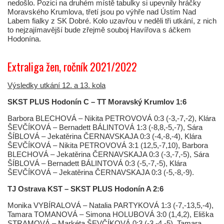
nedošlo. Pozici na druhém místě tabulky si upevnily hráčky
Moravského Krumlova, třetí jsou po výhře nad Ústím Nad
Labem fialky z SK Dobré. Kolo uzavřou v neděli tři utkání, z nich
to nejzajímavější bude zřejmě souboj Havířova s áčkem
Hodonína.
Extraliga žen, ročník 2021/2022
Výsledky utkání 12. a 13. kola
SKST PLUS Hodonín C – TT Moravský Krumlov 1:6
Barbora BLECHOVÁ – Nikita PETROVOVÁ 0:3 (-3,-7,-2), Klára
ŠEVČÍKOVÁ – Bernadett BÁLINTOVÁ 1:3 (-8,8,-5,-7), Sára
ŠÍBLOVÁ – Jekatěrina ČERNAVSKAJA 0:3 (-4,-8,-4), Klára
ŠEVČÍKOVÁ – Nikita PETROVOVÁ 3:1 (12,5,-7,10), Barbora
BLECHOVÁ – Jekatěrina ČERNAVSKAJA 0:3 (-3,-7,-5), Sára
ŠÍBLOVÁ – Bernadett BÁLINTOVÁ 0:3 (-5,-7,-5), Klára
ŠEVČÍKOVÁ – Jekatěrina ČERNAVSKAJA 0:3 (-5,-8,-9).
TJ Ostrava KST – SKST PLUS Hodonín A 2:6
Monika VYBÍRALOVÁ – Natalia PARTYKOVÁ 1:3 (-7,-13,5,-4),
Tamara TOMANOVÁ – Simona HOLUBOVÁ 3:0 (1,4,2), Eliška
STRAMOVÁ – Markéta ŠEVČÍKOVÁ 0:3 (-3,-4,-5), Tamara