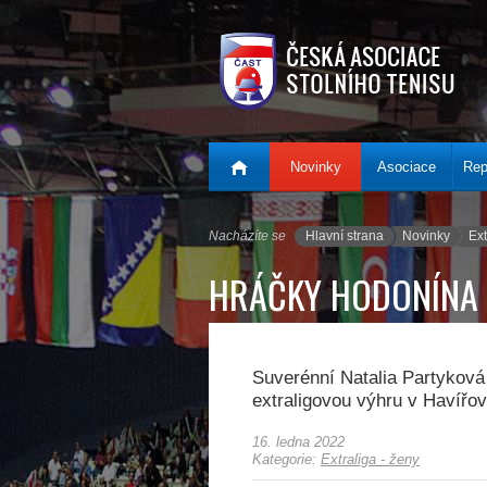
.
Novinky
Asociace
Rep
Nacházíte se
Hlavní strana
Novinky
Ext
HRÁČKY HODONÍNA D
Suverénní Natalia Partyková
extraligovou výhru v Havířo
16. ledna 2022
Kategorie:
Extraliga - ženy