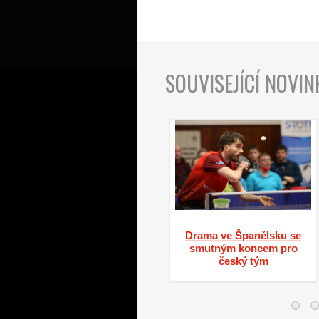
SOUVISEJÍCÍ NOVIN
Hostem PingCastu #29
Drama ve Španělsku se
byl Petr Korbel
smutným koncem pro
český tým