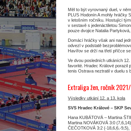
Měl to být vyrovnaný duel, v ně
PLUS Hodonín A mohly hráčky SK
v letošním ročníku. Hostující tý
v sestavě s jedenáctiletou Simon
pouze dvojice Natalia Partyková
Domácí hráčky však ani nad jedn
odvezl v podstatě bezproblémovou 
Havířov se drží na třetí příčce
Ve dvou posledních utkáních 12. a
favorité. Hradec Králové porazil
tenis Ostrava neztratil v duelu 
Extraliga žen, ročník 202
Výsledky utkání 12. a 13. kola
SVS Hradec Králové – SKP Sev
Hana KUBÁTOVÁ – Martina ŠTIK
Martina NOVÁKOVÁ 3:0 (7,6,14
ČEČOTKOVÁ 3:2 (-18,6,6,-9,5)