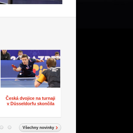
Česká dvojice na turnaji
Hráčky Hodonína na
v Düsseldorfu skončila
obhájkyně trofeje
nestačily
Všechny novinky