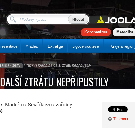
Koronavirus
Metodika
rezentace
Mládež
Extraliga
Ligové soutěže
Kraje a region
raliga - ženy
Hráčky Hodonína další ztrátu nepřipustily
ALŠÍ ZTRÁTU NEPŘIPUSTILY
 s Markétou Ševčíkovou zařídily
vě
Tisknout