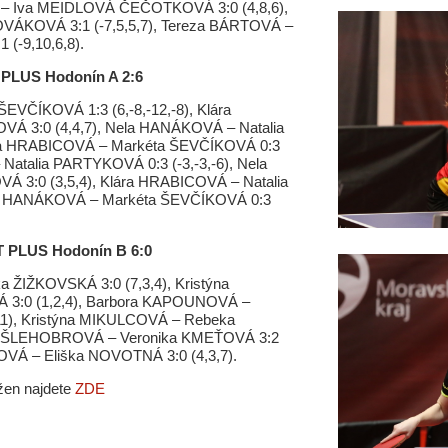
Á – Iva MEIDLOVÁ ČEČOTKOVÁ 3:0 (4,8,6),
VÁKOVÁ 3:1 (-7,5,5,7), Tereza BÁRTOVÁ –
-9,10,6,8).
 PLUS Hodonín A 2:6
EVČÍKOVÁ 1:3 (6,-8,-12,-8), Klára
 3:0 (4,4,7), Nela HANÁKOVÁ – Natalia
ára HRABICOVÁ – Markéta ŠEVČÍKOVÁ 0:3
 Natalia PARTYKOVÁ 0:3 (-3,-3,-6), Nela
3:0 (3,5,4), Klára HRABICOVÁ – Natalia
ela HANÁKOVÁ – Markéta ŠEVČÍKOVÁ 0:3
ST PLUS Hodonín B 6:0
IŽKOVSKÁ 3:0 (7,3,4), Kristýna
3:0 (1,2,4), Barbora KAPOUNOVÁ –
11), Kristýna MIKULCOVÁ – Rebeka
na ŠLEHOBROVÁ – Veronika KMEŤOVÁ 3:2
OVÁ – Eliška NOVOTNÁ 3:0 (4,3,7).
 žen najdete
ZDE