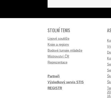
STOLNÍ TENIS
A
Ligové soutěže
Ko
Kraje a regiony
Vý
Bodové turnaje mládeže
Do
Mistrovství ČR
Ko
Reprezentace
Se
Se
Partneři
Šk
Výsledkový servis STIS
Šk
REGISTR
Te
20
16