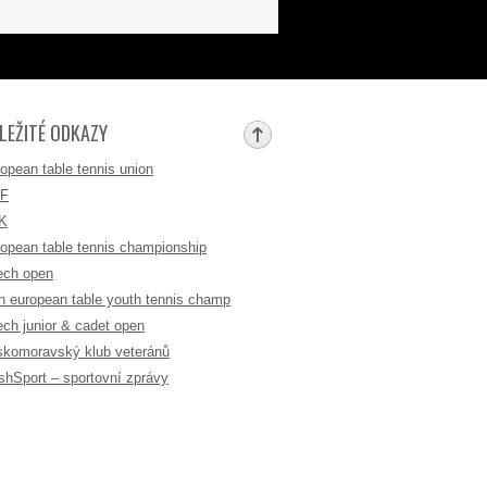
LEŽITÉ ODKAZY
opean table tennis union
TF
K
opean table tennis championship
ech open
h european table youth tennis champ
ch junior & cadet open
komoravský klub veteránů
shSport – sportovní zprávy