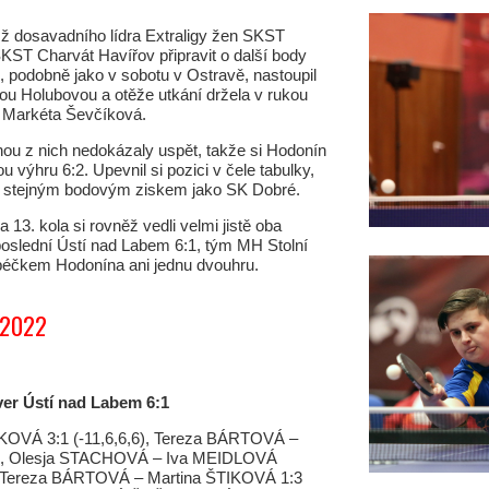
mž dosavadního lídra Extraligy žen SKST
ST Charvát Havířov připravit o další body
m, podobně jako v sobotu v Ostravě, nastoupil
ou Holubovou a otěže utkání držela v rukou
, Markéta Ševčíková.
ou z nich nedokázaly uspět, takže si Hodonín
výhru 6:2. Upevnil si pozici v čele tabulky,
 se stejným bodovým ziskem jako SK Dobré.
 13. kola si rovněž vedli velmi jistě oba
 poslední Ústí nad Labem 6:1, tým MH Stolní
s béčkem Hodonína ani jednu dvouhru.
1/2022
er Ústí nad Labem 6:1
OVÁ 3:1 (-11,6,6,6), Tereza BÁRTOVÁ –
), Olesja STACHOVÁ – Iva MEIDLOVÁ
, Tereza BÁRTOVÁ – Martina ŠTIKOVÁ 1:3