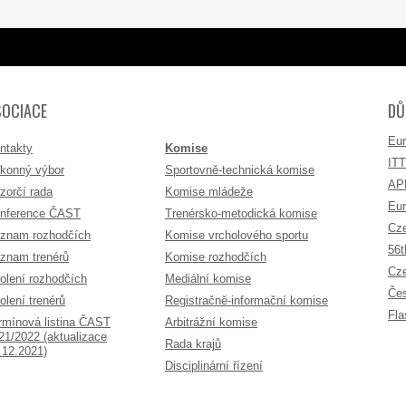
SOCIACE
DŮ
Eur
ntakty
Komise
IT
konný výbor
Sportovně-technická komise
AP
zorčí rada
Komise mládeže
Eur
nference ČAST
Trenérsko-metodická komise
Cz
znam rozhodčích
Komise vrcholového sportu
56t
znam trenérů
Komise rozhodčích
Cze
olení rozhodčích
Mediální komise
Čes
olení trenérů
Registračně-informační komise
Fla
rmínová listina ČAST
Arbitrážní komise
21/2022 (aktualizace
Rada krajů
.12.2021)
Disciplinární řízení