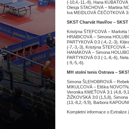
(-10,4,-11,-8), Hana KUBÁTOV
Olesja STACHOVÁ – Martina NO
Iva MEIDLOVÁ ČEČOTKOVÁ 3:1 (
SKST Charvát Havířov – SKST
Kristýna ŠTEFCOVÁ – Markéta Š
HRABICOVÁ – Simona HOLUBOVÁ
PARTYKOVÁ 0:3 (-4,-2,-3), Kl
(-7,-3,-3), Kristýna ŠTEFCOVÁ –
HANÁKOVÁ – Simona HOLUBOVÁ 
PARTYKOVÁ 0:3 (-1,-8,-6), N
(-9,-5,-6).
MH stolní tenis Ostrava – SK
Simona ŠLEHOBROVÁ – Rebeka Ž
MIKULCOVÁ – Eliška NOVOTNÁ 
Veronika KMEŤOVÁ 3:1 (4,8,-9,
ŽIŽKOVSKÁ 3:0 (1,5,8), Simo
(13,-8,2,-9,9), Barbora KAPOUN
Kompletní informace o Extralize