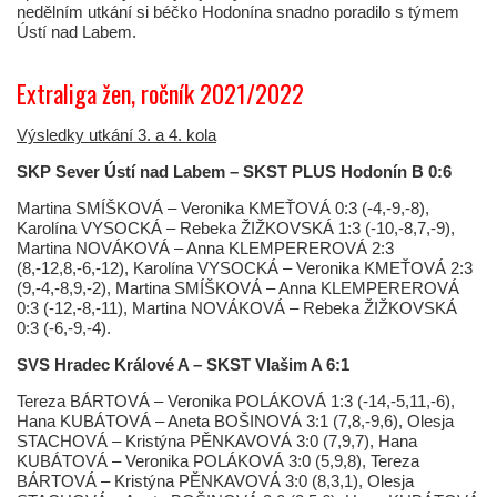
nedělním utkání si béčko Hodonína snadno poradilo s týmem
Ústí nad Labem.
Extraliga žen, ročník 2021/2022
Výsledky utkání 3. a 4. kola
SKP Sever Ústí nad Labem – SKST PLUS Hodonín B 0:6
Martina SMÍŠKOVÁ – Veronika KMEŤOVÁ 0:3 (-4,-9,-8),
Karolína VYSOCKÁ – Rebeka ŽIŽKOVSKÁ 1:3 (-10,-8,7,-9),
Martina NOVÁKOVÁ – Anna KLEMPEREROVÁ 2:3
(8,-12,8,-6,-12), Karolína VYSOCKÁ – Veronika KMEŤOVÁ 2:3
(9,-4,-8,9,-2), Martina SMÍŠKOVÁ – Anna KLEMPEREROVÁ
0:3 (-12,-8,-11), Martina NOVÁKOVÁ – Rebeka ŽIŽKOVSKÁ
0:3 (-6,-9,-4).
SVS Hradec Králové A – SKST Vlašim A 6:1
Tereza BÁRTOVÁ – Veronika POLÁKOVÁ 1:3 (-14,-5,11,-6),
Hana KUBÁTOVÁ – Aneta BOŠINOVÁ 3:1 (7,8,-9,6), Olesja
STACHOVÁ – Kristýna PĚNKAVOVÁ 3:0 (7,9,7), Hana
KUBÁTOVÁ – Veronika POLÁKOVÁ 3:0 (5,9,8), Tereza
BÁRTOVÁ – Kristýna PĚNKAVOVÁ 3:0 (8,3,1), Olesja