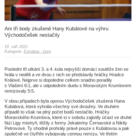
Ani tři body zkušené Hany Kubátové na výhru
Východočešek nestačily
19. září 2021
Kategorie:
Extraliga - ženy
Poslední tři utkání 3. a 4. kola nejvyšší domácí soutěže žen se
hrála v neděli a ve dvou z nich se představily hráčky Hradce
Králové. Nejprve si dopoledne celkem snadno poradily
s Vlašimí 6:1, ale v odpoledním duelu s Moravským Krumlovem
remizovaly 5:5.
V obou případech byla oporou Východočešek zkušená Hana
Kubátová, která vyhrála všechny své dvouhry. Ve druhém
případě to však na plný počet bodů nestačilo. Hráčky
Moravského Krumlova, které si v sobotu zajistily účast ve druhé
fázi Ligy mistryň, těžily z formy Jekateriny Černavské a Nikity
Petrovové. Ty shodně prohrály právě pouze s Kubátovou a pak
společně ve čtyřhře vybojovaly cennou remízu. Ve třetím