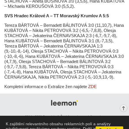
STACHOVÁ – Aneta BOŠINOVÁ 3:0 (3,5,6), Hana KUBÁTOVÁ
– Michaela KEROUŠOVÁ 3:0 (5,5,2).
SVS Hradec Králové A – TT Moravský Krumlov A 5:5
Tereza BÁRTOVÁ – Bernadett BÁLINTOVÁ 3:0 (11,10,7), Hana
KUBÁTOVÁ – Nikita PETROVOVÁ 3:2 (-6,5,-7,8,8), Olesja
STACHOVÁ – Jekaterina ČERNAVSKAJA 2:3 (-6,7,-9,7,-8),
Hana KUBÁTOVÁ – Bernadett BÁLINTOVÁ 3:1 (8,-7,3,5),
Tereza BÁRTOVÁ – Jekaterina ČERNAVSKAJA 1:3
(9,-10,-8,-14), Olesja STACHOVÁ – Nikita PETROVOVÁ 0:3
(-10,-8,-6), Hana KUBÁTOVÁ – Jekaterina ČERNAVSKAJA 3:0
(4,7,9), Olesja STACHOVÁ – Bernadett BÁLINTOVÁ 3:2
(-9,7,-7,9,8), Tereza BÁRTOVÁ – Nikita PETROVOVÁ 0:3
(-7,-4,-8), Hana KUBÁTOVÁ, Olesja STACHOVÁ – Jekaterina
ČERNAVSKAJA, Nikita PETROVOVÁ 2:3 (-5,-10,9,13,-9).
Kompletní informace o Extralize žen najdete
ZDE
2014 - 2026 Copyright © Česká asociace stolního tenisu
K zajištění relevantního obsahu reklamních polí a analýzy
Zobrazit web klasicky
návštěvnosti používáme soubory cookies.
Další informace